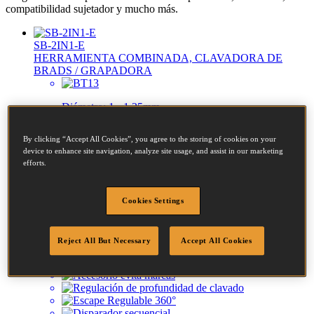
compatibilidad sujetador y mucho más.
SB-2IN1-E
HERRAMIENTA COMBINADA, CLAVADORA DE
BRADS / GRAPADORA
Diámetro:
1 - 1.25mm
Largo:
15 - 40mm
By clicking “Accept All Cookies”, you agree to the storing of cookies on your
device to enhance site navigation, analyze site usage, and assist in our marketing
efforts.
Diámetro:
0.9 - 1.3mm
Corona:
5.6 - 5.6mm
Cookies Settings
Largo:
15 - 35mm
Reject All But Necessary
Accept All Cookies