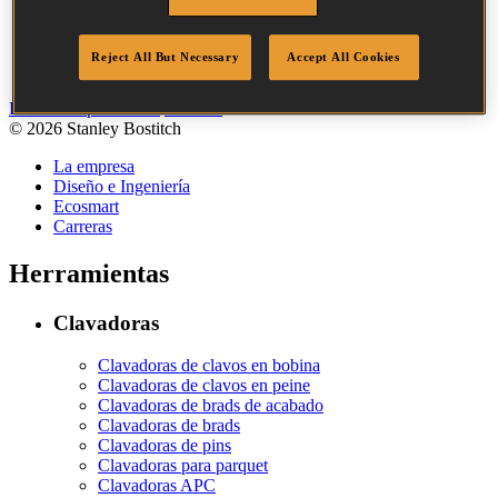
Accesibilidad
Mapa del sitio
Reject All But Necessary
Accept All Cookies
Legal
Política de privacidad
Cookies
© 2026 Stanley Bostitch
La empresa
Diseño e Ingeniería
Ecosmart
Carreras
Herramientas
Clavadoras
Clavadoras de clavos en bobina
Clavadoras de clavos en peine
Clavadoras de brads de acabado
Clavadoras de brads
Clavadoras de pins
Clavadoras para parquet
Clavadoras APC