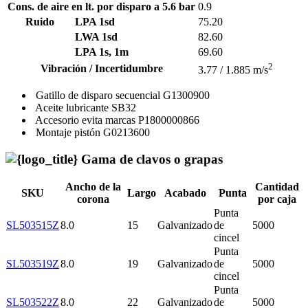
Cons. de aire en lt. por disparo a 5.6 bar
0.9
Ruido
LPA 1sd
75.20
LWA 1sd
82.60
LPA 1s, 1m
69.60
2
Vibración / Incertidumbre
3.77 / 1.885 m/s
Gatillo de disparo secuencial
G1300900
Aceite lubricante
SB32
Accesorio evita marcas
P1800000866
Montaje pistón
G0213600
Gama de clavos o grapas
Ancho de la
Cantidad
SKU
Largo
Acabado
Punta
corona
por caja
Punta
SL503515Z
8.0
15
Galvanizado
de
5000
cincel
Punta
SL503519Z
8.0
19
Galvanizado
de
5000
cincel
Punta
SL503522Z
8.0
22
Galvanizado
de
5000