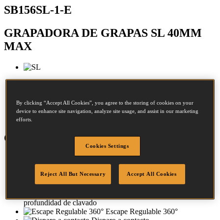
SB156SL-1-E
GRAPADORA DE GRAPAS SL 40MM
MAX
Diámetro:
0.9 - 1.3mm
Corona:
8 - 8mm
By clicking “Accept All Cookies”, you agree to the storing of cookies on your
device to enhance site navigation, analyze site usage, and assist in our marketing
Largo:
12 - 40mm
efforts.
Características
Cookies Settings
Cuerpo en aluminio
Empuñadura
Reject All But Necessary
Accept All Cookies
ergonómica de goma
Accesorio evita marcas
Regulación de
profundidad de clavado
Escape Regulable 360°