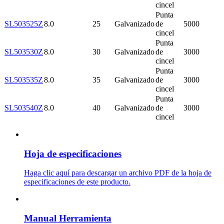
cincel
Punta
SL503525Z
8.0
25
Galvanizado
de
5000
cincel
Punta
SL503530Z
8.0
30
Galvanizado
de
3000
cincel
Punta
SL503535Z
8.0
35
Galvanizado
de
3000
cincel
Punta
SL503540Z
8.0
40
Galvanizado
de
3000
cincel
Hoja de especificaciones
Haga clic aquí para descargar un archivo PDF de la hoja de
especificaciones de este producto.
Manual Herramienta