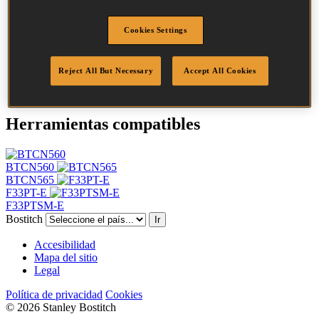
Cabeza
7.1 mm
Largo
80 mm
Perfil
Sin acabado
Cookies Settings
Acabado
Con brillo
Cantidad por caja
2200
Reject All But Necessary
Accept All Cookies
DoP
DOP-EU_31_NPB
Herramientas compatibles
BTCN560
BTCN565
F33PT-E
F33PTSM-E
Bostitch
Ir
Accesibilidad
Mapa del sitio
Legal
Política de privacidad
Cookies
© 2026 Stanley Bostitch