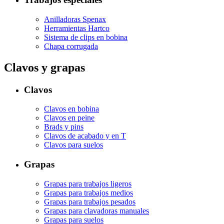
Anilladoras Spenax
Herramientas Hartco
Sistema de clips en bobina
Chapa corrugada
Clavos y grapas
Clavos
Clavos en bobina
Clavos en peine
Brads y pins
Clavos de acabado y en T
Clavos para suelos
Grapas
Grapas para trabajos ligeros
Grapas para trabajos medios
Grapas para trabajos pesados
Grapas para clavadoras manuales
Grapas para suelos