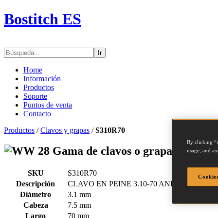
Bostitch ES
Ir
Home
Información
Productos
Soporte
Puntos de venta
Contacto
Productos
/
Clavos y grapas
/
S310R70
By clicking “
Gama de clavos o grapas - S310
usage, and ass
SKU
S310R70
Cookies
Descripción
CLAVO EN PEINE 3.10-70 ANILLADO 2M
Diámetro
3.1 mm
Cabeza
7.5 mm
Largo
70 mm