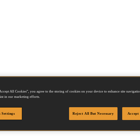
Accept All Cookies”, you agree to the storing of cookies on your device to enhance site navigation
R70
ist in our marketing efforts.
 Settings
Reject All But Necessary
Accept 