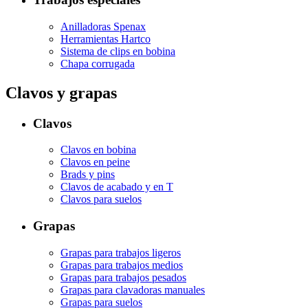
Anilladoras Spenax
Herramientas Hartco
Sistema de clips en bobina
Chapa corrugada
Clavos y grapas
Clavos
Clavos en bobina
Clavos en peine
Brads y pins
Clavos de acabado y en T
Clavos para suelos
Grapas
Grapas para trabajos ligeros
Grapas para trabajos medios
Grapas para trabajos pesados
Grapas para clavadoras manuales
Grapas para suelos