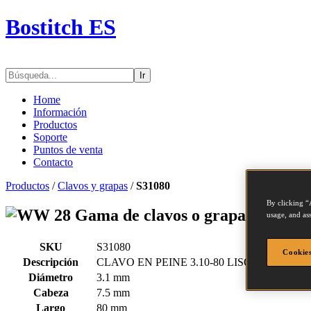
Bostitch ES
Ir
Home
Información
Productos
Soporte
Puntos de venta
Contacto
Productos
/
Clavos y grapas
/
S31080
By clicking “
Gama de clavos o grapas - S3108
usage, and ass
SKU
S31080
Cookies
Descripción
CLAVO EN PEINE 3.10-80 LISO 2M
Diámetro
3.1 mm
Cabeza
7.5 mm
Largo
80 mm