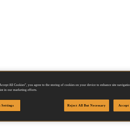
Accept All Cookies”, you agree to the storing of cookies on your device to enhance site navigation
0
ist in our marketing efforts.
 Settings
Reject All But Necessary
Accept 