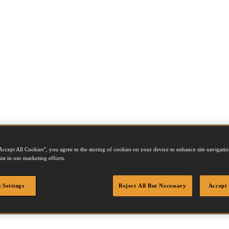
Accept All Cookies”, you agree to the storing of cookies on your device to enhance site navigation
R50
ist in our marketing efforts.
 Settings
Reject All But Necessary
Accept 