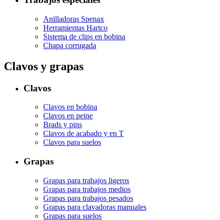
Anilladoras Spenax
Herramientas Hartco
Sistema de clips en bobina
Chapa corrugada
Clavos y grapas
Clavos
Clavos en bobina
Clavos en peine
Brads y pins
Clavos de acabado y en T
Clavos para suelos
Grapas
Grapas para trabajos ligeros
Grapas para trabajos medios
Grapas para trabajos pesados
Grapas para clavadoras manuales
Grapas para suelos