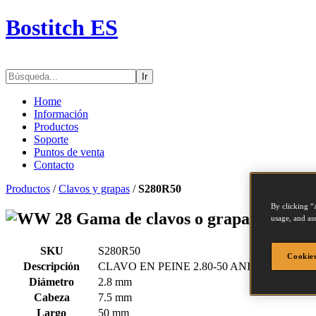
Bostitch ES
Ir
Home
Información
Productos
Soporte
Puntos de venta
Contacto
Productos
/
Clavos y grapas
/
S280R50
By clicking “
Gama de clavos o grapas - S280
usage, and ass
SKU
S280R50
Cookies
Descripción
CLAVO EN PEINE 2.80-50 ANILLADO 2M
Diámetro
2.8 mm
Cabeza
7.5 mm
Largo
50 mm