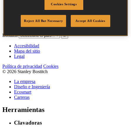
Cookies Settings
Ancho de la
20 mm
corona
Acabado
Galvanizado
Reject All But Necessary
Accept All Cookies
Cantidad por caja
11000
Bostitch
Ir
Accesibilidad
Mapa del sitio
Legal
Política de privacidad
Cookies
© 2026 Stanley Bostitch
La empresa
Diseño e Ingeniería
Ecosmart
Carreras
Herramientas
Clavadoras