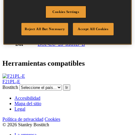
Cabeza
6.7 mm
Largo
50 mm
Cookies Settings
Perfil
Anillado
Acabado
G50
Reject All But Necessary
Accept All Cookies
Cantidad por
2000
caja
DoP
DOP-EU_28_RRHD_B
Herramientas compatibles
F21PL-E
Bostitch
Ir
Accesibilidad
Mapa del sitio
Legal
Política de privacidad
Cookies
© 2026 Stanley Bostitch
La empresa