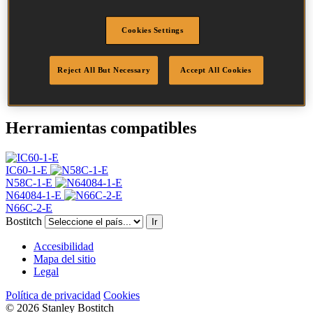
Largo
55 mm
Perfil
Anillado
Cookies Settings
Acabado
Con brillo
Cantidad por
13200
caja
Reject All But Necessary
Accept All Cookies
DoP
DOP-EU_23_RRB
Herramientas compatibles
IC60-1-E
N58C-1-E
N64084-1-E
N66C-2-E
Bostitch
Ir
Accesibilidad
Mapa del sitio
Legal
Política de privacidad
Cookies
© 2026 Stanley Bostitch