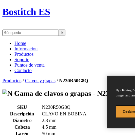
Bostitch ES
Ir
Home
Información
Productos
Soporte
Puntos de venta
Contacto
Productos
/
Clavos y grapas
/
N230R50G8Q
By clicking “
Gama de clavos o grapas - N230R50G
usage, and ass
SKU
N230R50G8Q
Cookies
Descripción
CLAVO EN BOBINA
Diámetro
2.3 mm
Cabeza
4.5 mm
Largo
50 mm