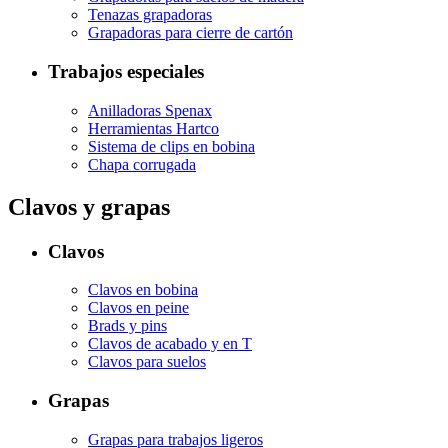
Tenazas grapadoras
Grapadoras para cierre de cartón
Trabajos especiales
Anilladoras Spenax
Herramientas Hartco
Sistema de clips en bobina
Chapa corrugada
Clavos y grapas
Clavos
Clavos en bobina
Clavos en peine
Brads y pins
Clavos de acabado y en T
Clavos para suelos
Grapas
Grapas para trabajos ligeros