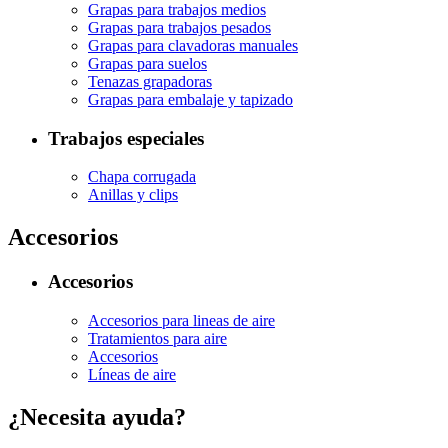
Grapas para trabajos medios
Grapas para trabajos pesados
Grapas para clavadoras manuales
Grapas para suelos
Tenazas grapadoras
Grapas para embalaje y tapizado
Trabajos especiales
Chapa corrugada
Anillas y clips
Accesorios
Accesorios
Accesorios para lineas de aire
Tratamientos para aire
Accesorios
Líneas de aire
¿Necesita ayuda?