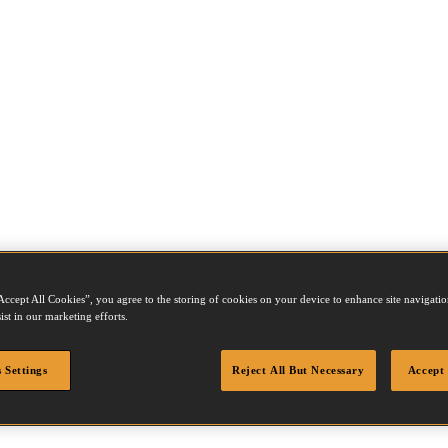
Accept All Cookies”, you agree to the storing of cookies on your device to enhance site navigation
8Q
ist in our marketing efforts.
 Settings
Reject All But Necessary
Accept 