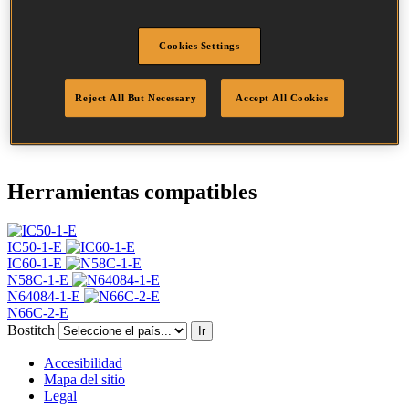
Cabeza
4.5 mm
Largo
32 mm
Cookies Settings
Perfil
Anillado
Acabado
Con brillo
Cantidad por
Reject All But Necessary
Accept All Cookies
28000
caja
DoP
DOP-EU_20_RRB
Herramientas compatibles
IC50-1-E
IC60-1-E
N58C-1-E
N64084-1-E
N66C-2-E
Bostitch
Ir
Accesibilidad
Mapa del sitio
Legal