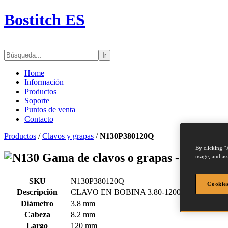
Bostitch ES
Ir
Home
Información
Productos
Soporte
Puntos de venta
Contacto
Productos
/
Clavos y grapas
/
N130P380120Q
By clicking “
Gama de clavos o grapas - N130P3
usage, and ass
SKU
N130P380120Q
Cookies
Descripción
CLAVO EN BOBINA 3.80-1200 LISO1.2M
Diámetro
3.8 mm
Cabeza
8.2 mm
Largo
120 mm