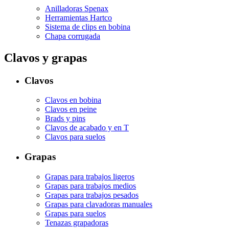
Anilladoras Spenax
Herramientas Hartco
Sistema de clips en bobina
Chapa corrugada
Clavos y grapas
Clavos
Clavos en bobina
Clavos en peine
Brads y pins
Clavos de acabado y en T
Clavos para suelos
Grapas
Grapas para trabajos ligeros
Grapas para trabajos medios
Grapas para trabajos pesados
Grapas para clavadoras manuales
Grapas para suelos
Tenazas grapadoras