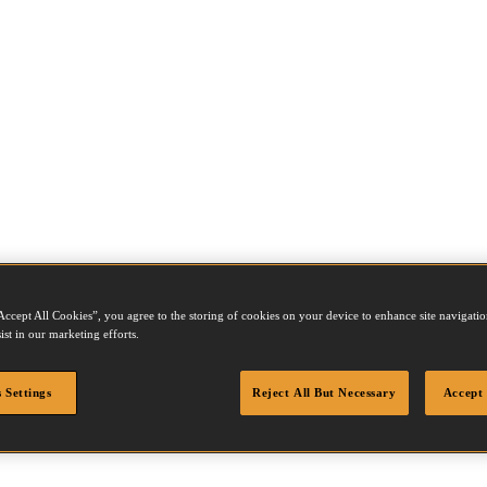
Accept All Cookies”, you agree to the storing of cookies on your device to enhance site navigation
80120Q
ist in our marketing efforts.
 Settings
Reject All But Necessary
Accept 