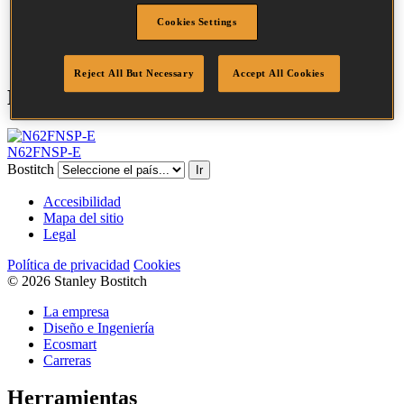
Cabeza
3.2 mm
Largo
50 mm
Cookies Settings
Cantidad por caja
3655
Reject All But Necessary
Accept All Cookies
Herramientas compatibles
N62FNSP-E
Bostitch
Ir
Accesibilidad
Mapa del sitio
Legal
Política de privacidad
Cookies
© 2026 Stanley Bostitch
La empresa
Diseño e Ingeniería
Ecosmart
Carreras
Herramientas