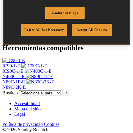
Largo
90 mm
Perfil
Roscado
Cookies Settings
Acabado
Con brillo
Cantidad por
4050
caja
Reject All But Necessary
Accept All Cookies
Herramientas compatibles
IC90-1-E
IC90C-1-E
N400C-1-E
N89C-1P-E
N89C-2K-E
Bostitch
Ir
Accesibilidad
Mapa del sitio
Legal
Política de privacidad
Cookies
© 2026 Stanley Bostitch