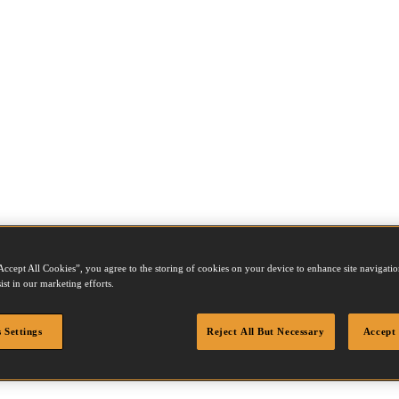
Accept All Cookies”, you agree to the storing of cookies on your device to enhance site navigation
ist in our marketing efforts.
 Settings
Reject All But Necessary
Accept 