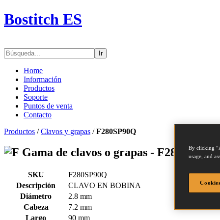
Bostitch ES
Ir
Home
Información
Productos
Soporte
Puntos de venta
Contacto
Productos
/
Clavos y grapas
/
F280SP90Q
By clicking “
Gama de clavos o grapas - F280SP90Q
usage, and ass
SKU
F280SP90Q
Cookies
Descripción
CLAVO EN BOBINA
Diámetro
2.8 mm
Cabeza
7.2 mm
Largo
90 mm