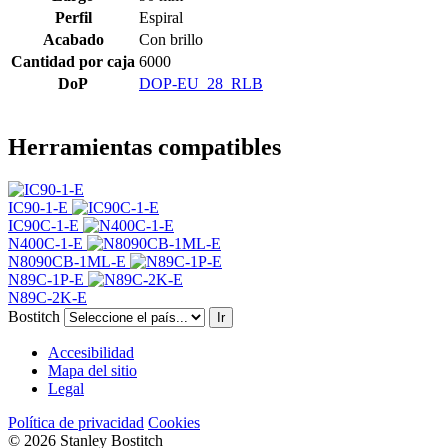
Perfil
Espiral
Acabado
Con brillo
Cantidad por caja
6000
DoP
DOP-EU_28_RLB
Herramientas compatibles
IC90-1-E
IC90C-1-E
N400C-1-E
N8090CB-1ML-E
N89C-1P-E
N89C-2K-E
Bostitch
Ir
Accesibilidad
Mapa del sitio
Legal
Política de privacidad
Cookies
© 2026 Stanley Bostitch