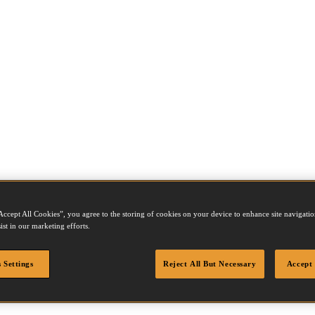
Accept All Cookies”, you agree to the storing of cookies on your device to enhance site navigation
ist in our marketing efforts.
 Settings
Reject All But Necessary
Accept 