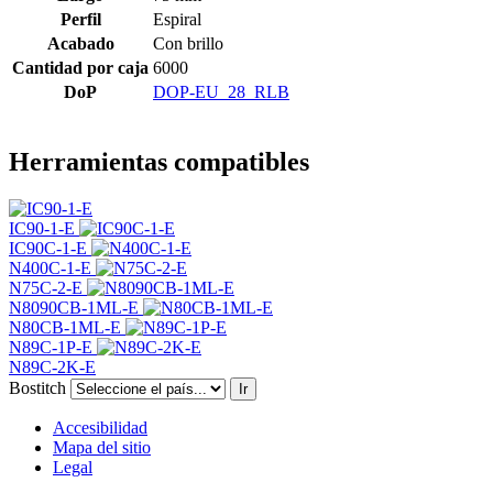
Perfil
Espiral
Acabado
Con brillo
Cantidad por caja
6000
DoP
DOP-EU_28_RLB
Herramientas compatibles
IC90-1-E
IC90C-1-E
N400C-1-E
N75C-2-E
N8090CB-1ML-E
N80CB-1ML-E
N89C-1P-E
N89C-2K-E
Bostitch
Ir
Accesibilidad
Mapa del sitio
Legal