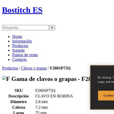
Bostitch ES
Ir
Home
Información
Productos
Soporte
Puntos de venta
Contacto
Productos
/
Clavos y grapas
/
F280SP75Q
Gama de clavos o grapas - F280SP75Q
By clicking “
usage, and ass
SKU
F280SP75Q
Descripción
CLAVO EN BOBINA
Cookies
Diámetro
2.8 mm
Cabeza
7.2 mm
Largo
75 mm