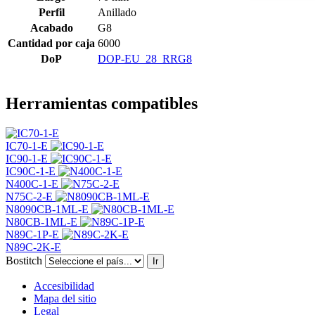
Perfil
Anillado
Acabado
G8
Cantidad por caja
6000
DoP
DOP-EU_28_RRG8
Herramientas compatibles
IC70-1-E
IC90-1-E
IC90C-1-E
N400C-1-E
N75C-2-E
N8090CB-1ML-E
N80CB-1ML-E
N89C-1P-E
N89C-2K-E
Bostitch
Ir
Accesibilidad
Mapa del sitio
Legal