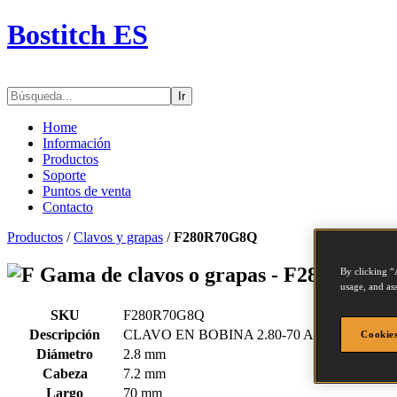
Bostitch ES
Ir
Home
Información
Productos
Soporte
Puntos de venta
Contacto
Productos
/
Clavos y grapas
/
F280R70G8Q
Gama de clavos o grapas - F280R70G
By clicking “
usage, and ass
SKU
F280R70G8Q
Descripción
CLAVO EN BOBINA 2.80-70 ANILLADO G
Cookies
Diámetro
2.8 mm
Cabeza
7.2 mm
Largo
70 mm