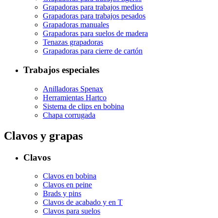
Grapadoras para trabajos medios
Grapadoras para trabajos pesados
Grapadoras manuales
Grapadoras para suelos de madera
Tenazas grapadoras
Grapadoras para cierre de cartón
Trabajos especiales
Anilladoras Spenax
Herramientas Hartco
Sistema de clips en bobina
Chapa corrugada
Clavos y grapas
Clavos
Clavos en bobina
Clavos en peine
Brads y pins
Clavos de acabado y en T
Clavos para suelos