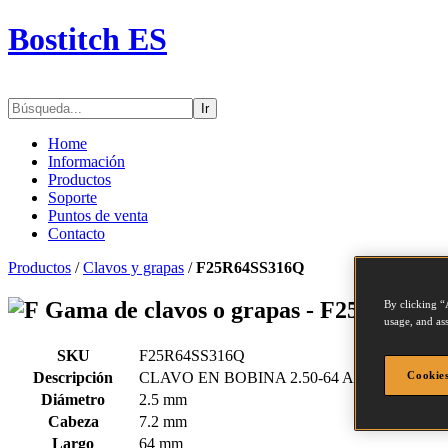
Bostitch ES
Ir
Home
Información
Productos
Soporte
Puntos de venta
Contacto
Productos
/
Clavos y grapas
/
F25R64SS316Q
Gama de clavos o grapas - F25R64SS3
By clicking “
usage, and ass
SKU
F25R64SS316Q
Descripción
CLAVO EN BOBINA 2.50-64 ANILLADO 
Cookies
Diámetro
2.5 mm
Cabeza
7.2 mm
Largo
64 mm