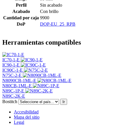
Perfil
Sin acabado
Acabado
Con brillo
Cantidad por caja
9900
DoP
DOP-EU_25_RPB
Herramientas compatibles
IC70-1-E
IC90-1-E
IC90C-1-E
N75C-2-E
N8090CB-1ML-E
N80CB-1ML-E
N89C-1P-E
N89C-2K-E
Bostitch
Ir
Accesibilidad
Mapa del sitio
Legal