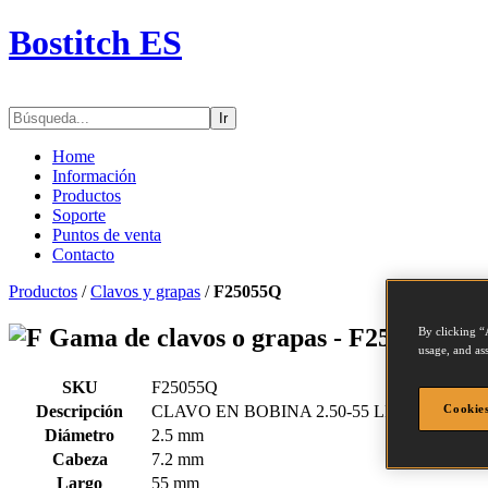
Bostitch ES
Ir
Home
Información
Productos
Soporte
Puntos de venta
Contacto
Productos
/
Clavos y grapas
/
F25055Q
Gama de clavos o grapas - F25055Q
By clicking “
usage, and ass
SKU
F25055Q
Descripción
CLAVO EN BOBINA 2.50-55 LISO9.9M
Cookies
Diámetro
2.5 mm
Cabeza
7.2 mm
Largo
55 mm