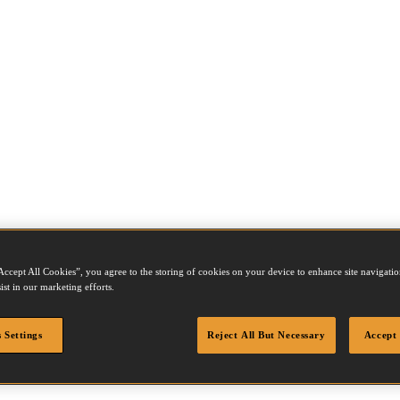
Accept All Cookies”, you agree to the storing of cookies on your device to enhance site navigation
ist in our marketing efforts.
 Settings
Reject All But Necessary
Accept 