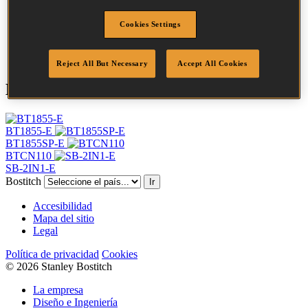
Cabeza
2 mm
Largo
30 mm
Cookies Settings
Acabado
Marrón
Cantidad por caja
1000
Reject All But Necessary
Accept All Cookies
Herramientas compatibles
BT1855-E
BT1855SP-E
BTCN110
SB-2IN1-E
Bostitch
Ir
Accesibilidad
Mapa del sitio
Legal
Política de privacidad
Cookies
© 2026 Stanley Bostitch
La empresa
Diseño e Ingeniería