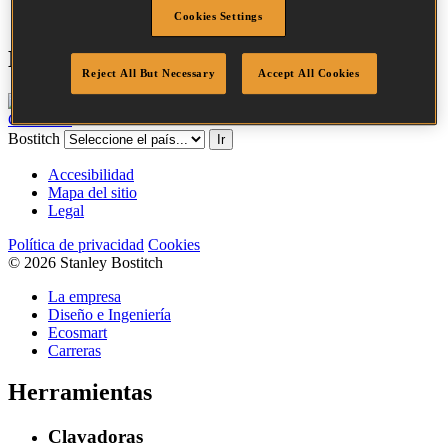
Cookies Settings
Herramientas compatibles
Reject All But Necessary
Accept All Cookies
CF15-1-E
Bostitch
Ir
Accesibilidad
Mapa del sitio
Legal
Política de privacidad
Cookies
© 2026 Stanley Bostitch
La empresa
Diseño e Ingeniería
Ecosmart
Carreras
Herramientas
Clavadoras