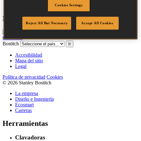
Cookies Settings
Herramientas compatibles
Reject All But Necessary
Accept All Cookies
CF15-1-E
Bostitch
Ir
Accesibilidad
Mapa del sitio
Legal
Política de privacidad
Cookies
© 2026 Stanley Bostitch
La empresa
Diseño e Ingeniería
Ecosmart
Carreras
Herramientas
Clavadoras