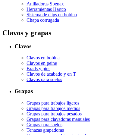
Anilladoras Spenax
Herramientas Hartco
Sistema de clips en bobina
Chapa corrugada
Clavos y grapas
Clavos
Clavos en bobina
Clavos en peine
Brads y pins
Clavos de acabado y en T
Clavos para suelos
Grapas
Grapas para trabajos ligeros
Grapas para trabajos medios
Grapas para trabajos pesados
Grapas para clavadoras manuales
Grapas para suelos
Tenazas grapadoras