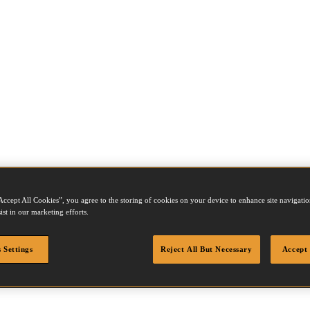
Accept All Cookies”, you agree to the storing of cookies on your device to enhance site navigation
ist in our marketing efforts.
 Settings
Reject All But Necessary
Accept 