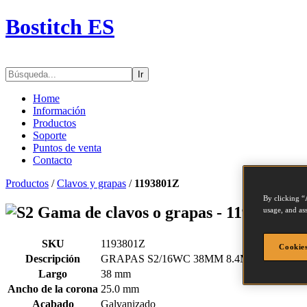
Bostitch ES
Ir
Home
Información
Productos
Soporte
Puntos de venta
Contacto
Productos
/
Clavos y grapas
/
1193801Z
By clicking “
Gama de clavos o grapas - 1193801Z
usage, and ass
SKU
1193801Z
Cookies
Descripción
GRAPAS S2/16WC 38MM 8.4M
Largo
38 mm
Ancho de la corona
25.0 mm
Acabado
Galvanizado