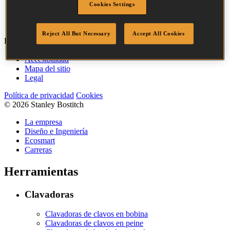
Cookies Settings
Punta
Punta divergente
Cantidad por caja
13400
Reject All But Necessary
Accept All Cookies
Bostitch
Ir
Accesibilidad
Mapa del sitio
Legal
Política de privacidad
Cookies
© 2026 Stanley Bostitch
La empresa
Diseño e Ingeniería
Ecosmart
Carreras
Herramientas
Clavadoras
Clavadoras de clavos en bobina
Clavadoras de clavos en peine