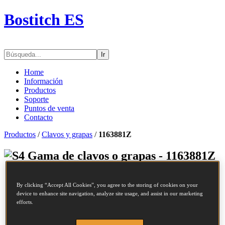
Bostitch ES
Ir
Home
Información
Productos
Soporte
Puntos de venta
Contacto
Productos
/
Clavos y grapas
/
1163881Z
Gama de clavos o grapas - 1163881Z
SKU
1163881Z
By clicking “Accept All Cookies”, you agree to the storing of cookies on your
Descripción
GRAPAS S4/16NC DP 38MM 13.4M
device to enhance site navigation, analyze site usage, and assist in our marketing
Largo
38 mm
efforts.
Ancho de la corona
12.45 mm
Acabado
Galvanizado