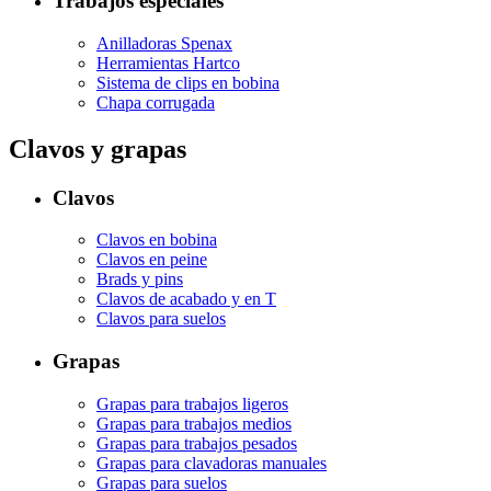
Trabajos especiales
Anilladoras Spenax
Herramientas Hartco
Sistema de clips en bobina
Chapa corrugada
Clavos y grapas
Clavos
Clavos en bobina
Clavos en peine
Brads y pins
Clavos de acabado y en T
Clavos para suelos
Grapas
Grapas para trabajos ligeros
Grapas para trabajos medios
Grapas para trabajos pesados
Grapas para clavadoras manuales
Grapas para suelos