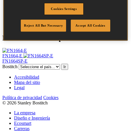
Cabeza
3 mm
Largo
25 mm
Cookies Settings
Acabado
Galvanizado
Cantidad por caja
5000
Reject All But Necessary
Accept All Cookies
Herramientas compatibles
FN1664-E
FN1664SP-E
Bostitch
Ir
Accesibilidad
Mapa del sitio
Legal
Política de privacidad
Cookies
© 2026 Stanley Bostitch
La empresa
Diseño e Ingeniería
Ecosmart
Carreras